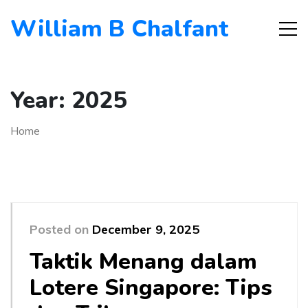
William B Chalfant
Year:
2025
Home
Posted on
December 9, 2025
Taktik Menang dalam
Lotere Singapore: Tips