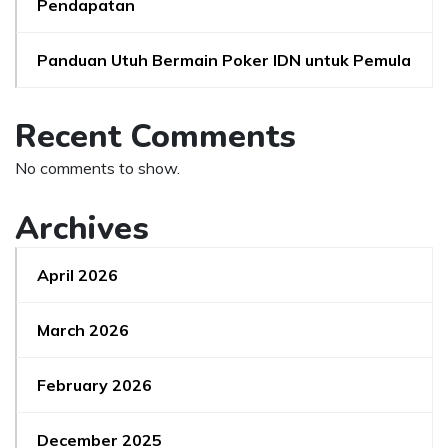
Pendapatan
Panduan Utuh Bermain Poker IDN untuk Pemula
Recent Comments
No comments to show.
Archives
April 2026
March 2026
February 2026
December 2025