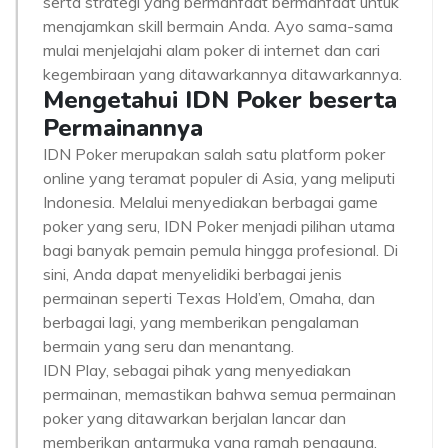
serta strategi yang bermanfaat bermanfaat untuk
menajamkan skill bermain Anda. Ayo sama-sama
mulai menjelajahi alam poker di internet dan cari
kegembiraan yang ditawarkannya ditawarkannya.
Mengetahui IDN Poker beserta
Permainannya
IDN Poker merupakan salah satu platform poker
online yang teramat populer di Asia, yang meliputi
Indonesia. Melalui menyediakan berbagai game
poker yang seru, IDN Poker menjadi pilihan utama
bagi banyak pemain pemula hingga profesional. Di
sini, Anda dapat menyelidiki berbagai jenis
permainan seperti Texas Hold’em, Omaha, dan
berbagai lagi, yang memberikan pengalaman
bermain yang seru dan menantang.
IDN Play, sebagai pihak yang menyediakan
permainan, memastikan bahwa semua permainan
poker yang ditawarkan berjalan lancar dan
memberikan antarmuka yang ramah pengguna.