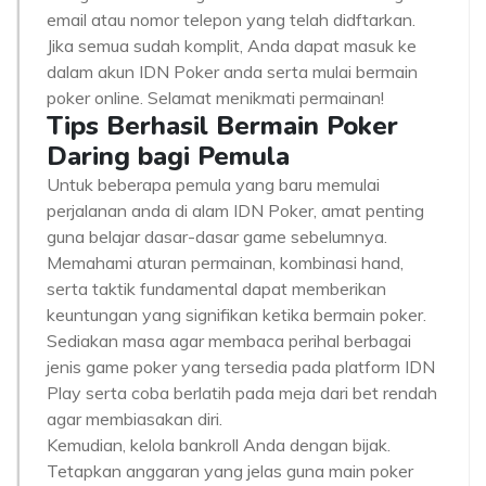
email atau nomor telepon yang telah didftarkan.
Jika semua sudah komplit, Anda dapat masuk ke
dalam akun IDN Poker anda serta mulai bermain
poker online. Selamat menikmati permainan!
Tips Berhasil Bermain Poker
Daring bagi Pemula
Untuk beberapa pemula yang baru memulai
perjalanan anda di alam IDN Poker, amat penting
guna belajar dasar-dasar game sebelumnya.
Memahami aturan permainan, kombinasi hand,
serta taktik fundamental dapat memberikan
keuntungan yang signifikan ketika bermain poker.
Sediakan masa agar membaca perihal berbagai
jenis game poker yang tersedia pada platform IDN
Play serta coba berlatih pada meja dari bet rendah
agar membiasakan diri.
Kemudian, kelola bankroll Anda dengan bijak.
Tetapkan anggaran yang jelas guna main poker