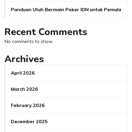
Panduan Utuh Bermain Poker IDN untuk Pemula
Recent Comments
No comments to show.
Archives
April 2026
March 2026
February 2026
December 2025